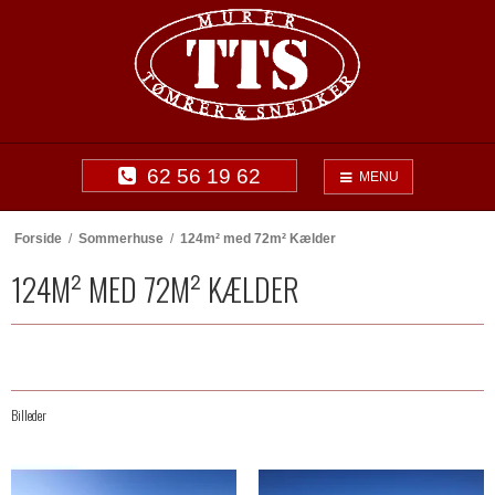
62 56 19 62
MENU
Forside
/
Sommerhuse
/
124m² med 72m² Kælder
124M² MED 72M² KÆLDER
Billeder