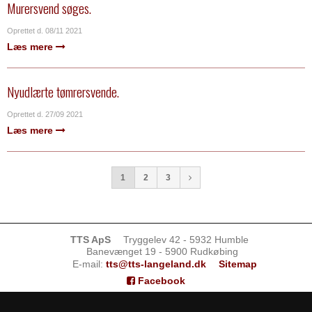
Murersvend søges.
Oprettet d.
08/11 2021
Læs mere
Nyudlærte tømrersvende.
Oprettet d.
27/09 2021
Læs mere
1
2
3
TTS ApS
Tryggelev 42 - 5932 Humble
Banevænget 19 - 5900 Rudkøbing
E-mail
:
tts@tts-langeland.dk
Sitemap
Facebook