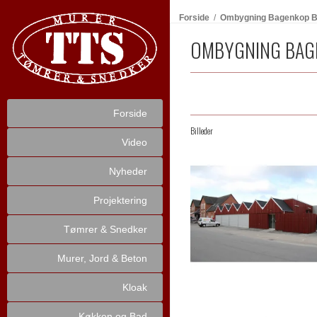
Forside
/
Ombygning Bagenkop B
OMBYGNING BAG
Forside
Billeder
Video
Nyheder
Projektering
Tømrer & Snedker
Murer, Jord & Beton
Kloak
Køkken og Bad