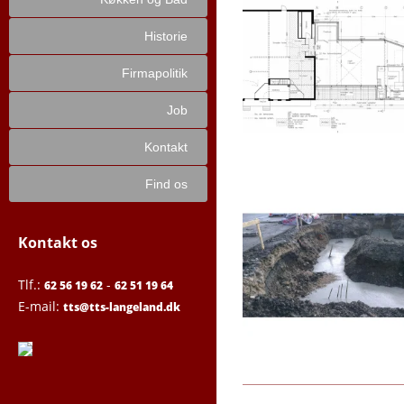
Historie
Firmapolitik
Job
Kontakt
Find os
Kontakt os
Tlf.:
-
62 56 19 62
62 51 19 64
E-mail:
tts@tts-langeland.dk