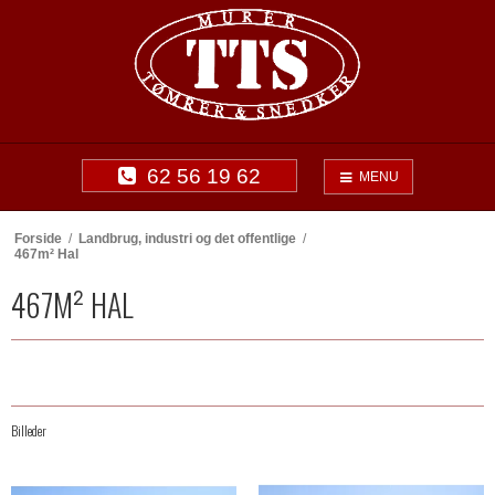
62 56 19 62
MENU
Forside
/
Landbrug, industri og det offentlige
/
467m² Hal
467M² HAL
Billeder