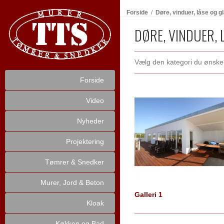
Forside
/
Døre, vinduer, låse og g
DØRE, VINDUER, 
Vælg den kategori du ønsker a
Forside
Video
Nyheder
Projektering
Tømrer & Snedker
Murer, Jord & Beton
Galleri 1
Kloak
Køkken og Bad