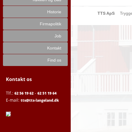
Historie
TTS ApS
Trygg
Firmapolitik
Job
Kontakt
Find os
Kontakt os
Tlf.:
-
62 56 19 62
62 51 19 64
E-mail:
tts@tts-langeland.dk